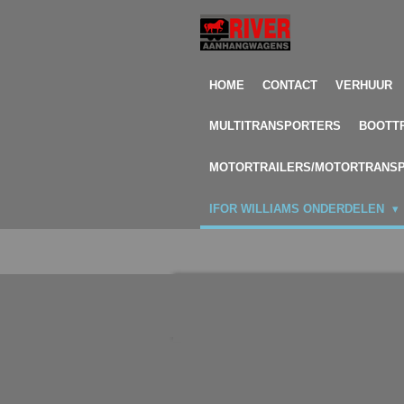
Ga
direct
naar
de
HOME
CONTACT
VERHUUR
hoofdinhoud
MULTITRANSPORTERS
BOOTT
MOTORTRAILERS/MOTORTRANS
IFOR WILLIAMS ONDERDELEN