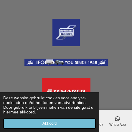
Deze website gebruikt cookies voor analyse-
doeleinden en/of het tonen van advertenties.
Door gebruik te blijven maken van de site gaat u
hiermee akkoord.
Akkoord
E-mailadres
Telefoonnummer
Kaart
Facebook
WhatsApp