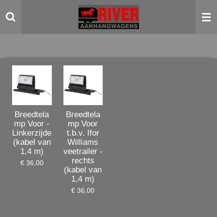
Ga
direct
naar
de
hoofdinhoud
Breedtela
Breedtela
mp Voor -
mp Voor
Linkerzijde
t.b.v. Ifor
(kabel van
Williams
1,4 m)
veetrailer -
rechts
€ 36,00
(kabel van
1,4 m)
€ 36,00