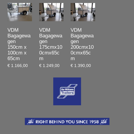
VDM
VDM
VDM
Bagagewa
Bagagewa
Bagagewa
gen
gen
gen
150cm x
175cmx10
200cmx10
100cm x
0cmx65c
0cmx65c
65cm
m
m
€ 1.166,00
€ 1.249,00
€ 1.390,00