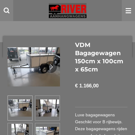
Ga
direct
naar
de
hoofdinhoud
VDM
Bagagewagen
150cm x 100cm
x 65cm
€ 1.166,00
Luxe bagagewagens
Geschikt voor B rijbewijs.
Deze bagagewagens rijden