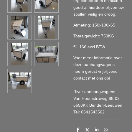
erg comfortabel en sluiten
goed af hierdoor blijven uw
spullen veilig en droog.
Afmeting: 150x100x65
Totaalgewicht: 750KG
€1.166 excl BTW
Voor meer informatie over
deze aanhangwagens
neem gerust vrijblijvend
contact met ons op!
River aanhangwagens
Van Heemstraweg 88-02
6658KK Benden-Leeuwen
Tel: 0641543562
D
D
S
D