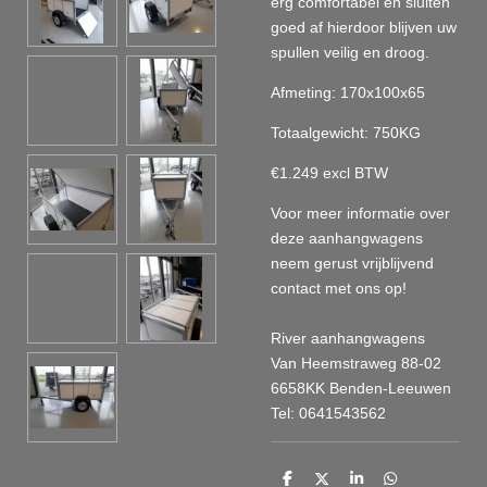
erg comfortabel en sluiten
goed af hierdoor blijven uw
spullen veilig en droog.
Afmeting: 170x100x65
Totaalgewicht: 750KG
€1.249 excl BTW
Voor meer informatie over
deze aanhangwagens
neem gerust vrijblijvend
contact met ons op!
River aanhangwagens
Van Heemstraweg 88-02
6658KK Benden-Leeuwen
Tel: 0641543562
D
D
S
D