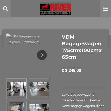
Ga
direct
naar
de
hoofdinhoud
VDM
Bagagewagen
175cmx100cmx
65cm
€ 1.249,00
Luxe bagagewagens
Geschikt voor B rijbewijs.
Deze bagagewagens rijden