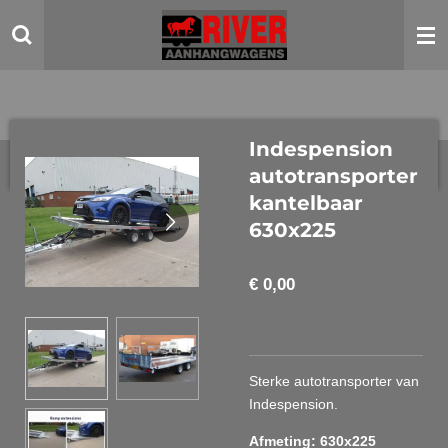
Ga
direct
naar
de
hoofdinhoud
Indespension
autotransporter
kantelbaar
630x225
€ 0,00
Sterke autotransporter van
Indespension.
Afmeting: 630x225