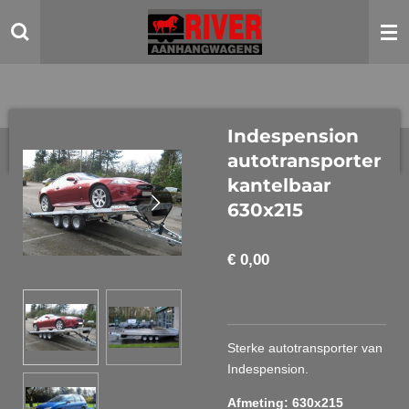
Ga
direct
naar
de
hoofdinhoud
Indespension
autotransporter
kantelbaar
630x215
€ 0,00
Sterke autotransporter van
Indespension.
Afmeting: 630x215