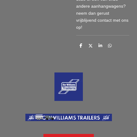
andere aanhangwagens?
neem dan gerust
vrijblijvend contact met ons
op!
D
D
S
D
e
e
h
e
l
e
a
l
e
l
r
e
n
e
n