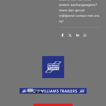
andere aanhangwagens?
neem dan gerust
vrijblijvend contact met ons
op!
D
D
S
D
e
e
h
e
l
e
a
l
e
l
r
e
n
e
n