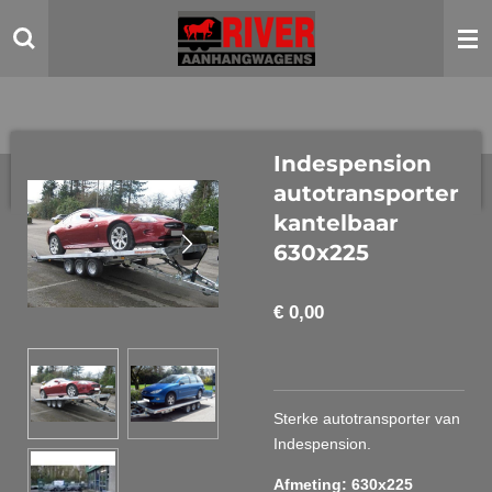
Ga
direct
naar
de
hoofdinhoud
Indespension
autotransporter
kantelbaar
630x225
€ 0,00
Sterke autotransporter van
Indespension.
Afmeting: 630x225