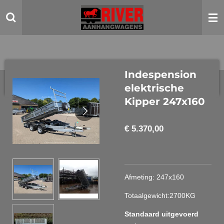
Ga
direct
naar
de
hoofdinhoud
Indespension
elektrische
Kipper 247x160
€ 5.370,00
Afmeting: 247x160
Totaalgewicht:2700KG
Standaard uitgevoerd