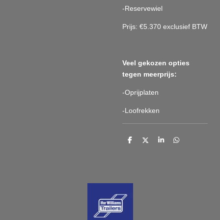
-Reservewiel
Prijs: €5.370 exclusief BTW
Veel gekozen opties
tegen meerprijs:
-Oprijplaten
-Loofrekken
D
D
S
D
e
e
h
e
l
e
a
l
e
l
r
e
n
e
n