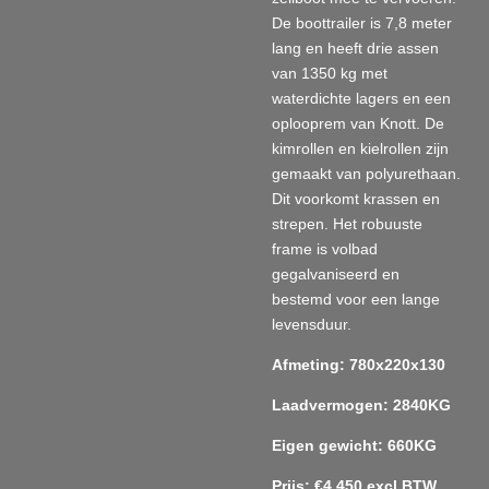
De boottrailer is 7,8 meter
lang en heeft drie assen
van 1350 kg met
waterdichte lagers en een
oplooprem van Knott. De
kimrollen en kielrollen zijn
gemaakt van polyurethaan.
Dit voorkomt krassen en
strepen. Het robuuste
frame is volbad
gegalvaniseerd en
bestemd voor een lange
levensduur.
Afmeting: 780x220x130
Laadvermogen: 2840KG
Eigen gewicht: 660KG
Prijs: €4.450 excl BTW