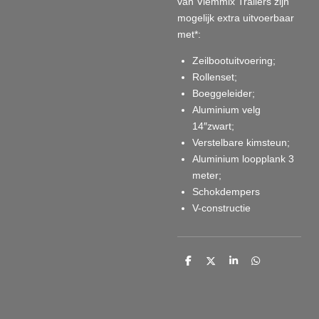
van Vlemmix Trailers zijn
mogelijk extra uitvoerbaar
met*:
Zeilbootuitvoering;
Rollenset;
Boeggeleider;
Aluminium velg
14″zwart;
Verstelbare kimsteun;
Aluminium loopplank 3
meter;
Schokdempers
V-constructie
D
D
S
D
e
e
h
e
l
e
a
l
e
l
r
e
n
e
n