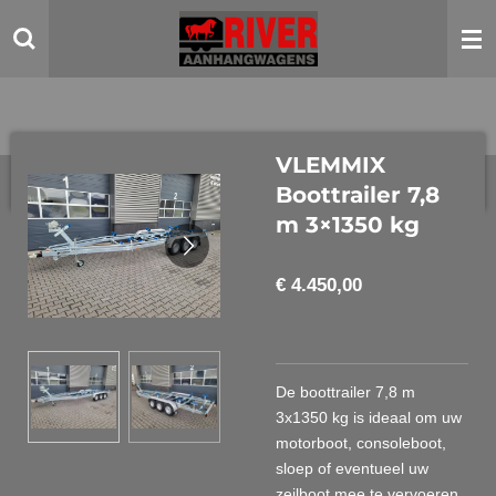
Ga
direct
naar
de
hoofdinhoud
VLEMMIX
Boottrailer 7,8
m 3×1350 kg
€ 4.450,00
De boottrailer 7,8 m
3x1350 kg is ideaal om uw
motorboot, consoleboot,
sloep of eventueel uw
zeilboot mee te vervoeren.