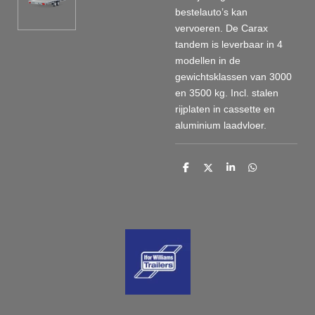
bestelauto’s kan
vervoeren. De Carax
tandem is leverbaar in 4
modellen in de
gewichtsklassen van 3000
en 3500 kg. Incl. stalen
rijplaten in cassette en
aluminium laadvloer.
D
D
S
D
e
e
h
e
l
e
a
l
e
l
r
e
n
e
n