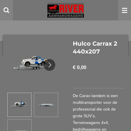
Ga
direct
naar
de
hoofdinhoud
Hulco Carrax 2
440x207
€ 0,00
De Carax tandem is een
multitransporter voor de
professional die ook de
grote SUV’s,
Terreinwagens 4x4,
bedrijfswagens en