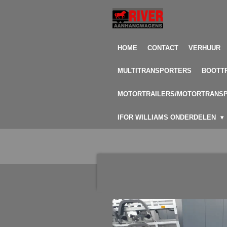
Ga
direct
naar
de
HOME
CONTACT
VERHUUR
hoofdinhoud
MULTITRANSPORTERS
BOOTT
MOTORTRAILERS/MOTORTRANS
IFOR WILLIAMS ONDERDELEN