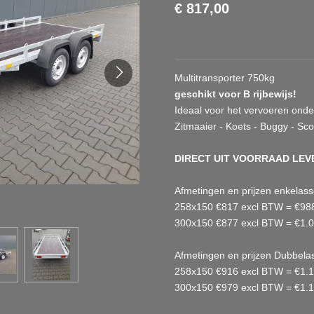
€ 817,00
Multitransporter 750kg
geschikt voor B rijbewijs!
Ideaal voor het vervoeren ond
Zitmaaier - Koets - Buggy - Sc
DIRECT UIT VOORRAAD LEV
Afmetingen en prijzen enkelass
258x150 €817 excl BTW = €98
300x150 €877 excl BTW = €1.0
Afmetingen en prijzen Dubbela
258x150 €916 excl BTW = €1.1
300x150 €979 excl BTW = €1.1