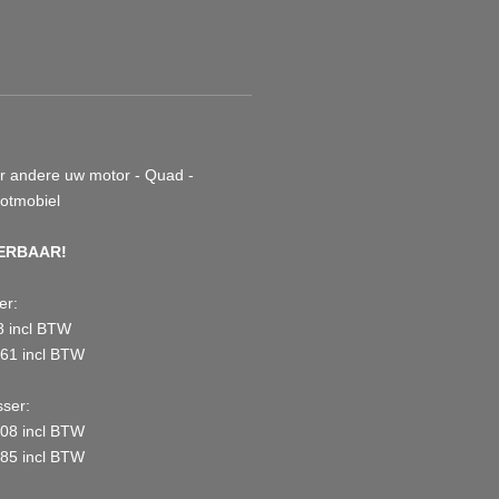
er andere uw motor - Quad -
ootmobiel
ERBAAR!
er:
8 incl BTW
61 incl BTW
sser:
08 incl BTW
85 incl BTW