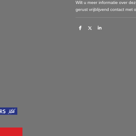
Wilt u meer informatie over 
gerust vrijblijvend contact met 
D
D
S
e
e
h
l
e
a
e
l
r
n
e