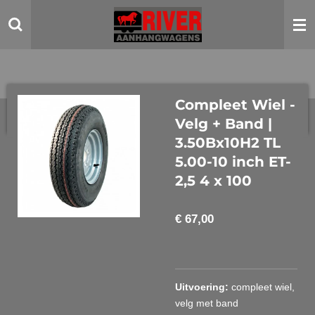
Ga
direct
naar
de
hoofdinhoud
Compleet Wiel -
Velg + Band |
3.50Bx10H2 TL
5.00-10 inch ET-
2,5 4 x 100
€ 67,00
Uitvoering:
compleet wiel,
velg met band