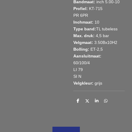
Bandmaat:
inch 5.00-10
Profiel:
KT-715
PR 6PR
Inchmaat:
10
Type band:
TL tubeless
Max. druk:
4,5 bar
Velgmaat:
3.50Bx10H2
Bolling:
ET-2,5
Aansluitmaat:
60/100/4
LI 79
SI N
Velgkleur:
grijs
D
D
S
D
e
e
h
e
l
e
a
l
e
l
r
e
n
e
n