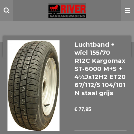
Ga
direct
naar
de
hoofdinhoud
Luchtband +
wiel 155/70
R12C Kargomax
ST-6000 M+S +
4½Jx12H2 ET20
67/112/5 104/101
N staal grijs
€ 77,95