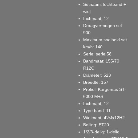
Setnaam
: luchtband +
wiel
Inchmaat
: 12
Draagvermogen set
:
900
Maximum snelheid set
km/h
: 140
Serie
: serie 58
Bandmaat
: 155/70
R12C
Diameter
: 523
Breedte
: 157
Profiel
: Kargomax ST-
6000 M+S
Inchmaat
: 12
Type band
: TL
Wielmaat
: 4½Jx12H2
Bolling
: ET20
1/2/3-delig
: 1-delig