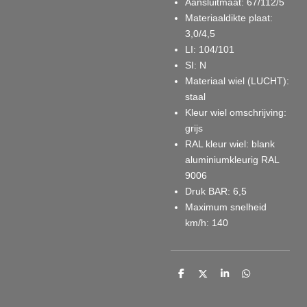
Aansluitmaat
: 67/112/5
Materiaaldikte plaat
:
3,0/4,5
LI
: 104/101
SI
: N
Materiaal wiel (LUCHT)
:
staal
Kleur wiel omschrijving
:
grijs
RAL kleur wiel
: blank
aluminiumkleurig RAL
9006
Druk BAR
: 6,5
Maximum snelheid
km/h
: 140
D
D
S
D
e
e
h
e
l
e
a
l
e
l
r
e