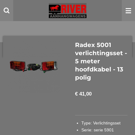
Ga
direct
naar
de
hoofdinhoud
Radex 5001
verlichtingsset -
5 meter
hoofdkabel - 13
polig
€ 41,00
Type
: Verlichtingsset
Serie
: serie 5901