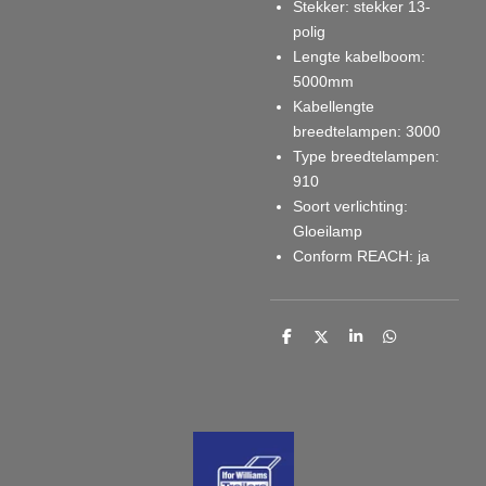
Stekker
: stekker 13-
polig
Lengte kabelboom
:
5000mm
Kabellengte
breedtelampen
: 3000
Type breedtelampen
:
910
Soort verlichting
:
Gloeilamp
Conform REACH
: ja
D
D
S
D
e
e
h
e
l
e
a
l
e
l
r
e
n
e
n