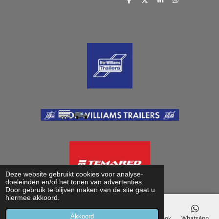
D
D
S
D
e
e
h
e
l
e
a
l
e
l
r
e
n
e
n
Deze website gebruikt cookies voor analyse-
doeleinden en/of het tonen van advertenties.
Door gebruik te blijven maken van de site gaat u
hiermee akkoord.
Akkoord
E-mailadres
Telefoonnummer
Kaart
Facebook
WhatsApp