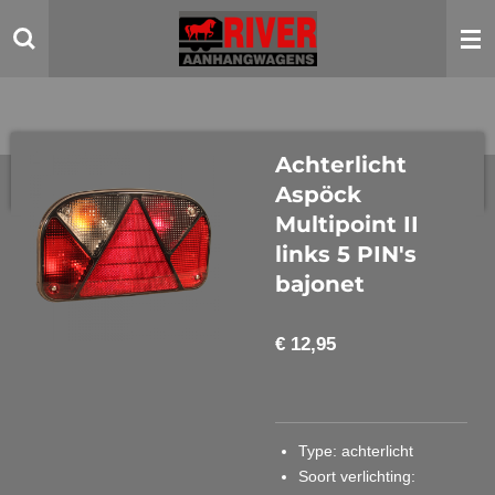
Ga
direct
naar
de
hoofdinhoud
Achterlicht
Aspöck
Multipoint II
links 5 PIN's
bajonet
€ 12,95
Type
: achterlicht
Soort verlichting
: