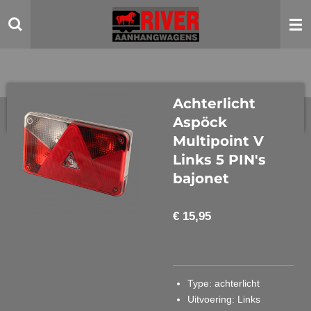
Ga
direct
naar
de
hoofdinhoud
Achterlicht
Aspöck
Multipoint V
Links 5 PIN's
bajonet
€ 15,95
Type
: achterlicht
Uitvoering
: Links