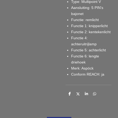
Type
: Multipoint V
Aansluiting
: 5 PIN's
bajonet
Functie
: remlicht
Functie 1
: knipperlicht
Functie 2
: kentekenlicht
Functie 4
:
achteruitrijlamp
Functie 5
: achterlicht
Functie 6
: lengte
driehoek
Merk
: Aspöck
Conform REACH
: ja
D
D
S
D
e
e
h
e
l
e
a
l
e
l
r
e
n
e
n