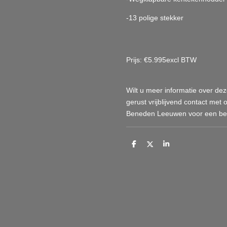
-13 polige stekker
Prijs: €5.995excl BTW
Wilt u meer informatie over 
gerust vrijblijvend contact met 
Beneden Leeuwen voor een bez
D
D
S
e
e
h
l
e
a
e
l
r
n
e