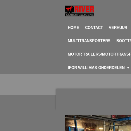
Ga
direct
naar
de
HOME
CONTACT
VERHUUR
hoofdinhoud
MULTITRANSPORTERS
BOOTT
MOTORTRAILERS/MOTORTRANS
IFOR WILLIAMS ONDERDELEN