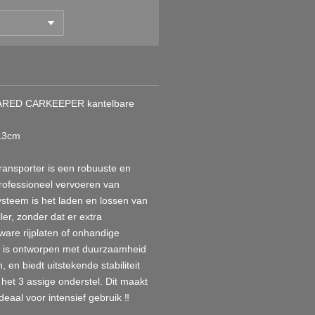
MARED CARKEEPER kantelbare
213cm
ansporter is een robuuste en
professioneel vervoeren van
ysteem is het laden en lossen van
er, zonder dat er extra
ware rijplaten of onhandige
 is ontworpen met duurzaamheid
en biedt uitstekende stabiliteit
het 3 assige onderstel. Dit maakt
aal voor intensief gebruik ‼️