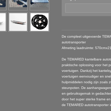
De compleet uitgevoerde TE
autotransporter
Afmeting laadruimte: 570cmx
De TEMARED kantelbare autotr
praktische oplossing voor het 
voertuigen. Dankzij het kantels
voertuigen eenvoudiger en snell
hulpmiddelen nodig zijn zoals z
steunpoten. De aanhangwagen
en gebruiksgemak in gedachten, 
door het super sterke frame en 
de TEMARED autotransporter ide