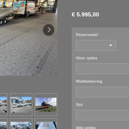
€ 5.995,00
Reservewiel
Vloer opties
Wielblokkering
Slot
Velg opties