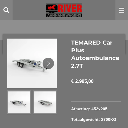
Ga
direct
naar
de
hoofdinhoud
TEMARED Car
Plus
Autoambulance
2.7T
€ 2.995,00
Afmeting: 452x205
Totaalgewicht: 2700KG