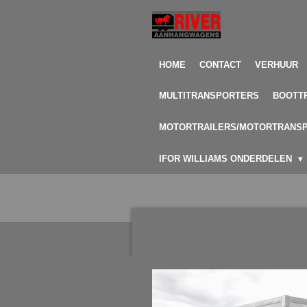
Ga
direct
naar
de
HOME
CONTACT
VERHUUR
hoofdinhoud
MULTITRANSPORTERS
BOOTT
MOTORTRAILERS/MOTORTRANS
IFOR WILLIAMS ONDERDELEN