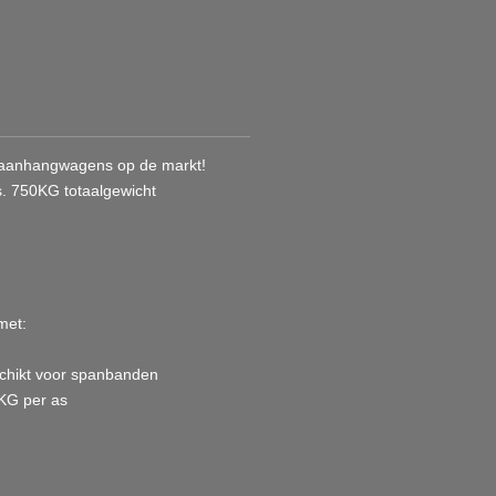
 aanhangwagens op de markt!
s. 750KG totaalgewicht
met:
schikt voor spanbanden
0KG per as