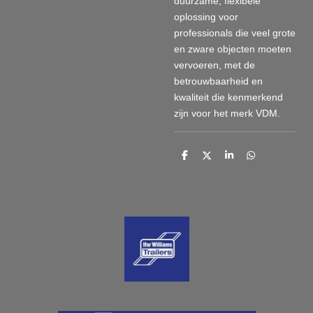
duurzame, flexibele
oplossing voor
professionals die veel grote
en zware objecten moeten
vervoeren, met de
betrouwbaarheid en
kwaliteit die kenmerkend
zijn voor het merk VDM.
D
D
S
D
e
e
h
e
l
e
a
l
e
l
r
e
n
e
n