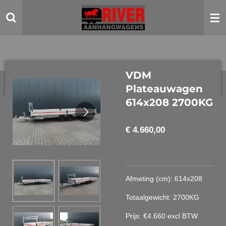
Ga
direct
naar
de
hoofdinhoud
VDM
Plateauwagen
614x208 2700KG
€ 4.660,00
Afmeting (cm): 614x208
Totaalgewicht: 2700KG
Prijs: €4.660 excl BTW