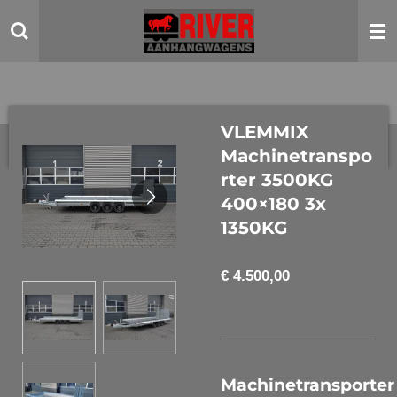
Ga
direct
naar
de
hoofdinhoud
VLEMMIX
Machinetranspo
rter 3500KG
400×180 3x
1350KG
€ 4.500,00
Machinetransporter