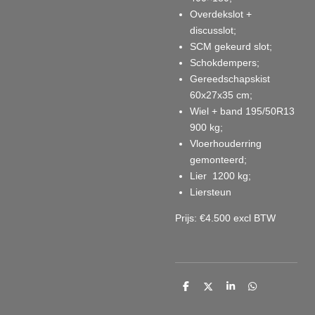
Overdekslot +
discusslot;
SCM gekeurd slot;
Schokdempers;
Gereedschapskist
60x27x35 cm;
Wiel + band 195/50R13
900 kg;
Vloerhouderring
gemonteerd;
Lier 1200 kg;
Liersteun
Prijs: €4.500 excl BTW
D
D
S
D
e
e
h
e
l
e
a
l