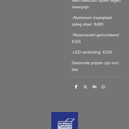
Veel Gekozen opties tegen
meerprijs:
-Aluminium traanplaat
opleg vloer: €480
-Reservewiel gemonteerd:
€165
-LED verlichting: €100
Getoonde prijzen zijn excl
btw.
D
D
S
D
e
e
h
e
l
e
a
l
e
l
r
e
n
e
n