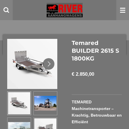
Ga
direct
naar
de
hoofdinhoud
Temared
BUILDER 2615 S
1800KG
€ 2.850,00
TEMARED
Machinetransporter –
Krachtig, Betrouwbaar en
Efficiënt