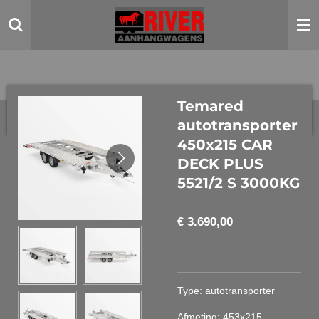
Ga
direct
naar
de
hoofdinhoud
Temared
autotransporter
450x215 CAR
DECK PLUS
5521/2 S 3000KG
€ 3.690,00
Type: autotransporter
Afmeting: 453x215