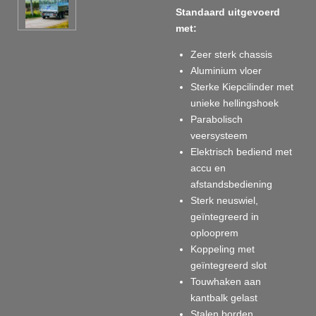
Standaard uitgevoerd
met:
Zeer sterk chassis
Aluminium vloer
Sterke Kiepcilinder met
unieke hellingshoek
Parabolisch
veersysteem
Elektrisch bediend met
accu en
afstandsbediening
Sterk neuswiel,
geïntegreerd in
oplooprem
Koppeling met
geïntegreerd slot
Touwhaken aan
kantbalk gelast
Stalen borden