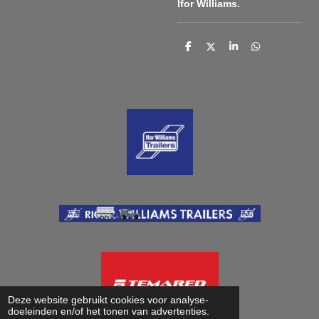
Ifor Williams.
D
D
S
D
e
e
h
e
l
e
a
l
e
l
r
e
n
e
n
Deze website gebruikt cookies voor analyse-
doeleinden en/of het tonen van advertenties.