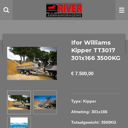
Ga
direct
naar
de
hoofdinhoud
Ifor Williams
Kipper TT3017
301x166 3500KG
€ 7.500,00
Type: Kipper
Afmeting: 301x166
Totaalgewicht: 3500KG