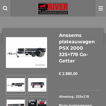
Ga
direct
naar
de
hoofdinhoud
Anssems
plateauwagen
PSX 2000
325×178 Go-
Getter
€ 2.880,00
Afmeting: 325x178
Bruto laadvermogen: