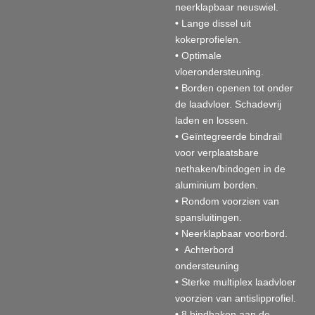
neerklapbaar neuswiel.
•
Lange dissel uit
kokerprofielen.
•
Optimale
vloerondersteuning.
•
Borden openen tot onder
de laadvloer. Schadevrij
laden en lossen.
•
Geïntegreerde bindrail
voor verplaatsbare
nethaken/bindogen in de
aluminium borden.
•
Rondom voorzien van
spansluitingen.
•
Neerklapbaar voorbord.
•
Achterbord
ondersteuning
•
Sterke multiplex laadvloer
voorzien van antislipprofiel.
•
8 bindhaken aan de