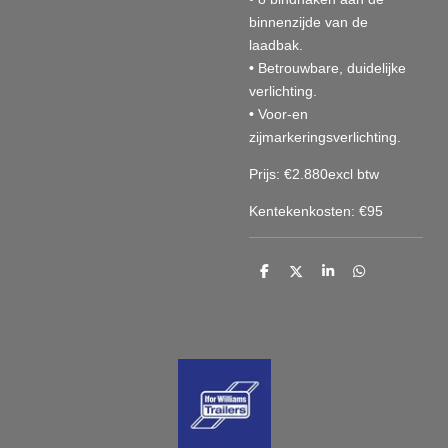
binnenzijde van de
laadbak.
•
Betrouwbare, duidelijke
verlichting.
•
Voor-en
zijmarkeringsverlichting.
Prijs: €2.880excl btw
Kentekenkosten: €95
D
D
S
D
e
e
h
e
l
e
a
l
e
l
r
e
n
e
n