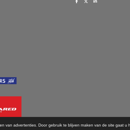
D
D
S
e
e
h
l
e
a
e
l
r
n
e
en van advertenties. Door gebruik te blijven maken van de site gaat u