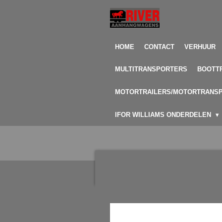
Ga
direct
naar
de
HOME
CONTACT
VERHUUR
hoofdinhoud
MULTITRANSPORTERS
BOOTT
MOTORTRAILERS/MOTORTRANS
IFOR WILLIAMS ONDERDELEN