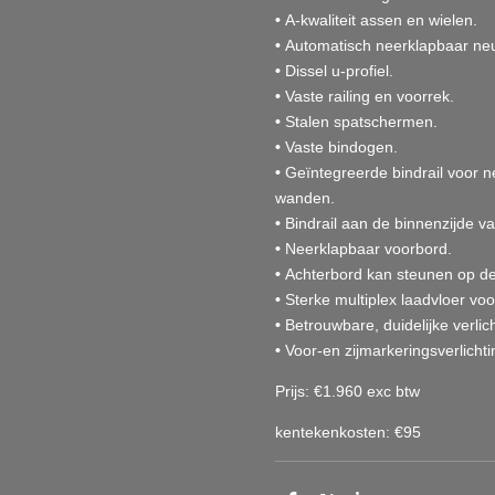
•
A-kwaliteit assen en wielen.
•
Automatisch neerklapbaar neu
•
Dissel u-profiel.
•
Vaste railing en voorrek.
•
Stalen spatschermen.
•
Vaste bindogen.
•
Geïntegreerde bindrail voor 
wanden.
•
Bindrail aan de binnenzijde v
•
Neerklapbaar voorbord.
•
Achterbord kan steunen op de 
•
Sterke multiplex laadvloer voor
•
Betrouwbare, duidelijke verlich
•
Voor-en zijmarkeringsverlichti
Prijs: €1.960 exc btw
kentekenkosten: €95