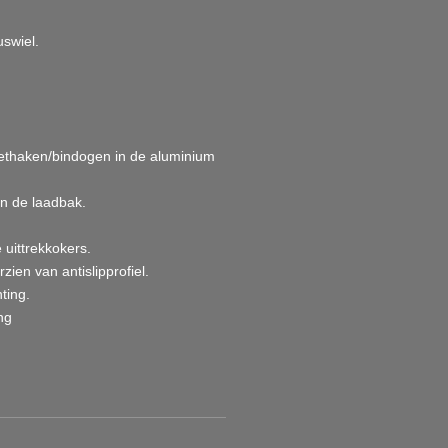
swiel.
nethaken/bindogen in de aluminium
an de laadbak.
uittrekkokers.
zien van antislipprofiel.
ting.
ng