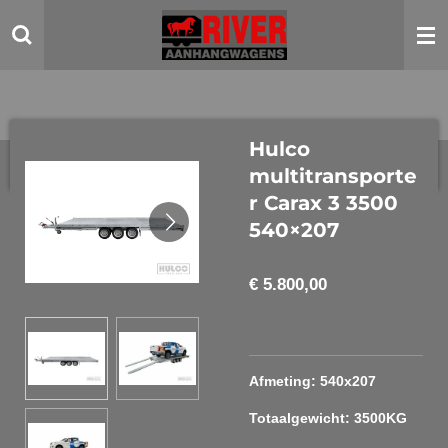
Ga
direct
naar
de
hoofdinhoud
Hulco
multitransporte
r Carax 3 3500
540×207
€ 5.800,00
Afmeting: 540x207
Totaalgewicht: 3500KG