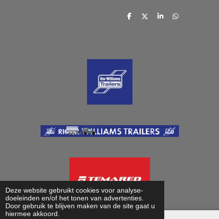
D
D
S
D
e
e
h
e
l
e
a
l
e
l
r
e
n
e
n
Deze website gebruikt cookies voor analyse-
doeleinden en/of het tonen van advertenties.
Door gebruik te blijven maken van de site gaat u
hiermee akkoord.