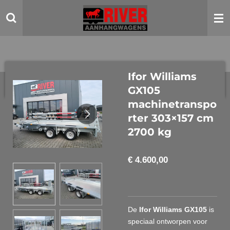
Ga
direct
naar
de
hoofdinhoud
Ifor Williams
GX105
machinetranspo
rter 303×157 cm
2700 kg
€ 4.600,00
De
Ifor Williams GX105
is
speciaal ontworpen voor