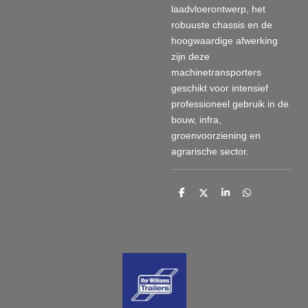
laadvloerontwerp, het
robuuste chassis en de
hoogwaardige afwerking
zijn deze
machinetransporters
geschikt voor intensief
professioneel gebruik in de
bouw, infra,
groenvoorziening en
agrarische sector.
D
D
S
D
e
e
h
e
l
e
a
l
e
l
r
e
n
e
n