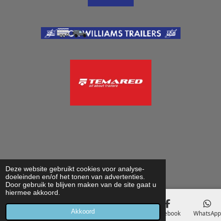
Deze website gebruikt cookies voor analyse-
doeleinden en/of het tonen van advertenties.
Door gebruik te blijven maken van de site gaat u
hiermee akkoord.
Akkoord
E-mailadres
Telefoonnummer
Kaart
Facebook
WhatsAp