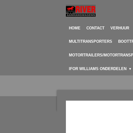
Ga
direct
naar
de
HOME
CONTACT
VERHUUR
hoofdinhoud
MULTITRANSPORTERS
BOOTT
MOTORTRAILERS/MOTORTRANS
IFOR WILLIAMS ONDERDELEN