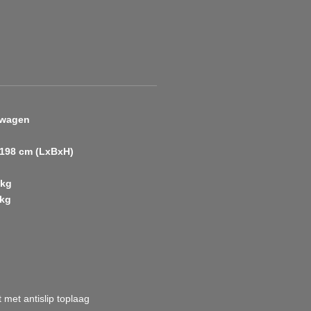
uwagen
x198 cm (LxBxH)
 kg
 kg
met antislip toplaag