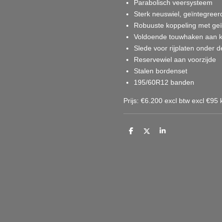
Parabolisch veersysteem
Sterk neuswiel, geïntegreer
Robuuste koppeling met geï
Voldoende touwhaken aan k
Slede voor rijplaten onder d
Reservewiel aan voorzijde
Stalen bordenset
195/60R12 banden
Prijs: €6.200 excl btw excl €95
D
D
S
e
e
h
l
e
a
e
l
r
n
e