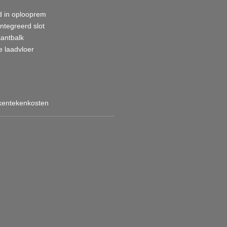
d in oplooprem
ntegreerd slot
antbalk
e laadvloer
 kentekenkosten