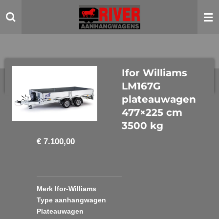
Ga
direct
naar
de
hoofdinhoud
Ifor Williams
LM167G
plateauwagen
477×225 cm
3500 kg
€ 7.100,00
Merk Ifor-Williams
Type aanhangwagen
Plateauwagen