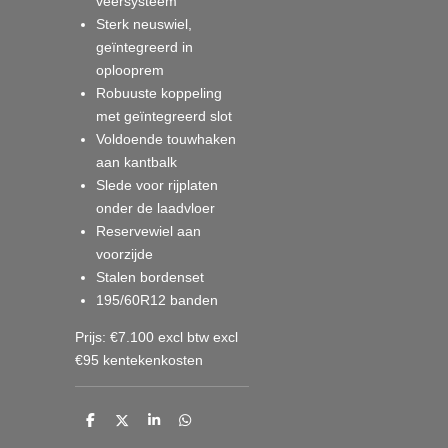
veersysteem
Sterk neuswiel,
geïntegreerd in
oplooprem
Robuuste koppeling
met geïntegreerd slot
Voldoende touwhaken
aan kantbalk
Slede voor rijplaten
onder de laadvloer
Reservewiel aan
voorzijde
Stalen bordenset
195/60R12 banden
Prijs: €7.100 excl btw excl
€95 kentekenkosten
D
D
S
D
e
e
h
e