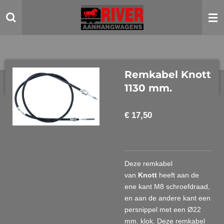
Ga
direct
naar
de
hoofdinhoud
Remkabel Knott
1130 mm.
€ 17,50
Deze remkabel
van
Knott
heeft aan de
ene kant M8 schroefdraad,
en aan de andere kant een
persnippel met een Ø22
mm. klok. Deze remkabel