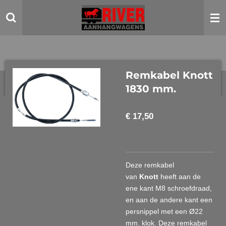
Ga
direct
naar
de
hoofdinhoud
Remkabel Knott
1830 mm.
€ 17,50
Deze remkabel
van
Knott
heeft aan de
ene kant M8 schroefdraad,
en aan de andere kant een
persnippel met een Ø22
mm. klok. Deze remkabel